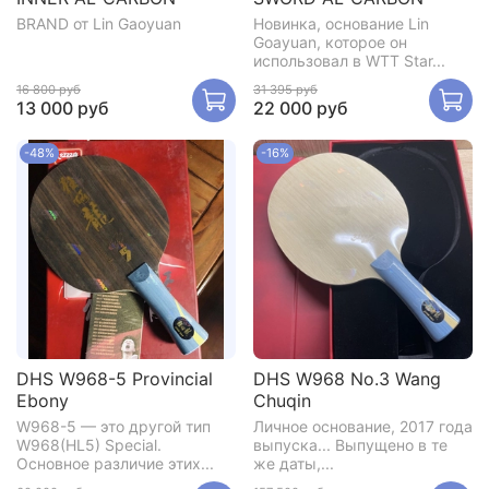
BRAND от Lin Gaoyuan
Новинка, основание Lin
Goayuan, которое он
использовал в WTT Star...
16 800 руб
31 395 руб
13 000 руб
22 000 руб
-48%
-16%
DHS W968-5 Provincial
DHS W968 No.3 Wang
Ebony
Chuqin
W968-5 — это другой тип
Личное основание, 2017 года
W968(HL5) Special.
выпуска... Выпущено в те
Основное различие этих...
же даты,...