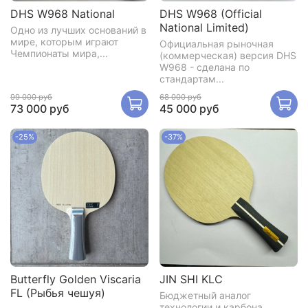
DHS W968 National
DHS W968 (Official
National Limited)
Одно из лучших оснований в
мире, которым играют
Официальная рыночная
Чемпионаты мира,...
(коммерческая) версия DHS
W968 - сделана по
стандартам...
99 000 руб
68 000 руб
73 000 руб
45 000 руб
-25%
-37%
Butterfly Golden Viscaria
JIN SHI KLC
FL (Рыбья чешуя)
Бюджетный аналог
технологии и карбона