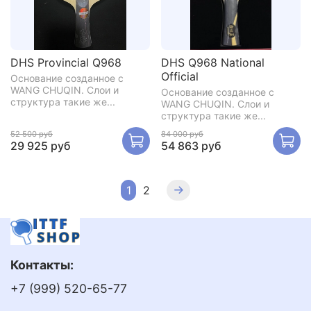
DHS Provincial Q968
DHS Q968 National
Official
Основание созданное с
WANG CHUQIN. Слои и
Основание созданное с
структура такие же...
WANG CHUQIN. Слои и
структура такие же...
52 500 руб
84 000 руб
29 925 руб
54 863 руб
1
2
Контакты:
+7 (999) 520-65-77