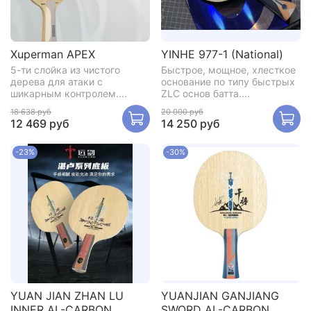
Xuperman APEX
YINHE 977-1 (National)
5-ти слойка из чистого
Быстрое, мощное, хлесткое
дерева для атаки с
основание по типу быстрых
шикарным контролем....
ZLC основ батта....
18 638 руб
20 000 руб
12 469 руб
14 250 руб
-23%
-30%
YUAN JIAN ZHAN LU
YUANJIAN GANJIANG
INNER AL-CARBON
SWORD AL-CARBON