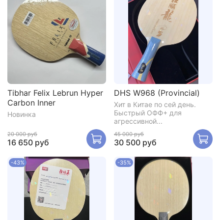
Tibhar Felix Lebrun Hyper
DHS W968 (Provincial)
Carbon Inner
Хит в Китае по сей день.
Быстрый ОФФ+ для
Новинка
агрессивной...
20 000 руб
45 000 руб
16 650 руб
30 500 руб
-43%
-35%