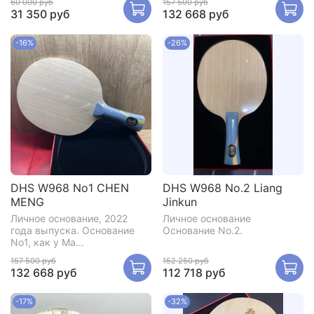
60 000 руб
157 500 руб
31 350 руб
132 668 руб
-16%
-26%
DHS W968 No1 CHEN
DHS W968 No.2 Liang
MENG
Jinkun
Личное основание, 2022
Личное основание
года выпуска. Основание
Основание No.2.
No1, как у Ма...
157 500 руб
152 250 руб
132 668 руб
112 718 руб
-17%
-32%