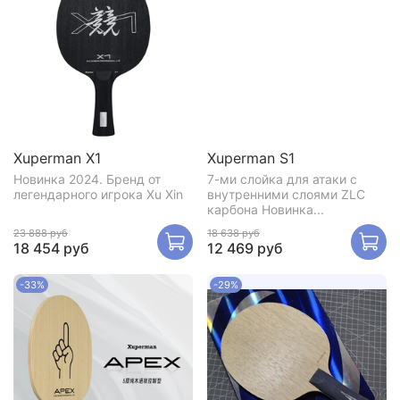
Xuperman X1
Xuperman S1
Новинка 2024. Бренд от
7-ми слойка для атаки с
легендарного игрока Xu Xin
внутренними слоями ZLC
карбона Новинка...
23 888 руб
18 638 руб
18 454 руб
12 469 руб
-33%
-29%