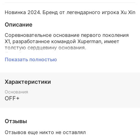
Новинка 2024. Бренд от легендарного игрока Xu Xin
Описание
Соревновательное основание первого поколения
X1, разработанное командой Xuperman, имеет
толстую сердцевину основания.
Для обеспечения качества игры сочетание
Показать полностью
отборной высококачественной древесины и
карбона обеспечивает приятное ощущение ударов.
Карбон нового уровня - под новый мяч
пластиковый мяч 40+.
Характеристики
Высокие характеристики основания с сильной
атакующей мощью и сохранение мягкого
Основания
ощущения при контакте с мячом благодаря
OFF+
тщательно отобранных слоям дерева.
Быстрое основание выше средней жесткости для
Отзывы
игры в атаке.
Отзывов еще никто не оставлял
5 слоев дерева+2 слоя карбона.