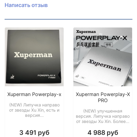
Внешние слои из Кото.
Написать отзыв
Xuperman Powerplay-x
Xuperman Powerplay-X
PRO
(NEW) Липучка направо
от звезды Xu Xin, есть и
(NEW) улучшенная
версия...
версия. Липучка направо
от звезды Xu Xin. Более...
3 491 руб
4 988 руб