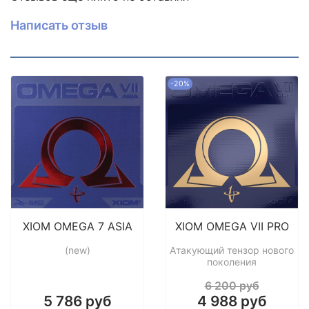
Жесткость: Средняя
Написать отзыв
Вес около 90 гр.
-20%
XIOM OMEGA 7 ASIA
XIOM OMEGA VII PRO
(new)
Атакующий тензор нового
поколения
6 200 руб
5 786 руб
4 988 руб