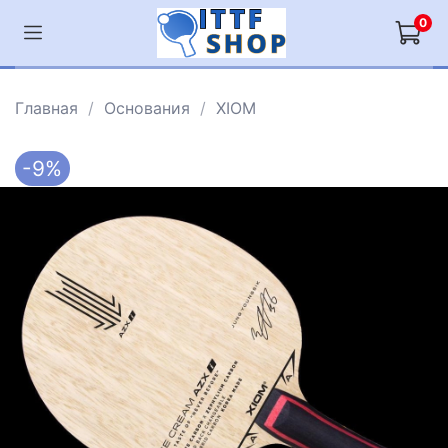
0
Главная
Основания
XIOM
-9%