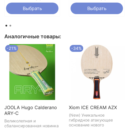
Выбрать
Выбрать
Аналогичные товары:
-21%
-34%
JOOLA Hugo Calderano
Xiom ICE CREAM AZX
ARY-C
(New) Уникальное
гибридное атакующее
Великолепная и
основание нового
сбалансированная новинка