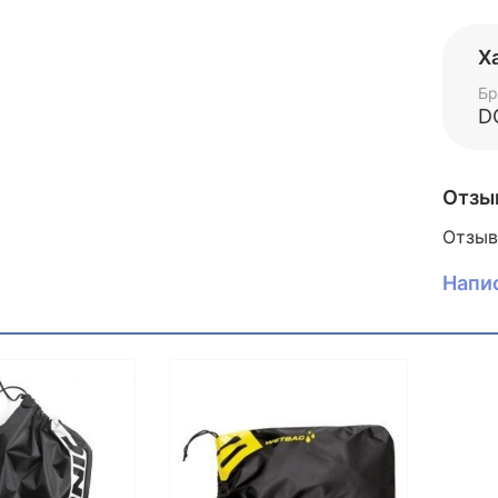
сцеп
Верхн
Х
ноге 
удобн
Бр
D
Отзы
Отзыв
Напи