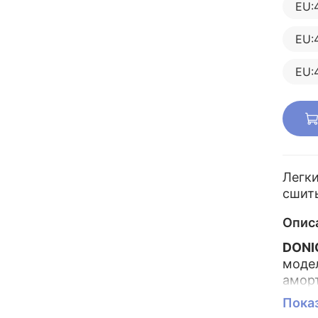
EU:
EU:
EU:4
Легки
сшит
Опис
DONIC
моде
амор
Уника
Пока
и не