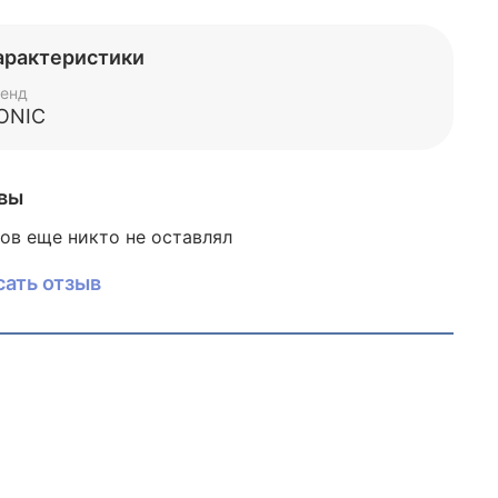
ление при интенсивным передвижениях.
ий материал нейлоновая сетка позволяет
арактеристики
дышать, при этом они легкие и их очень
о носить.
енд
ONIC
вы
ов еще никто не оставлял
сать отзыв