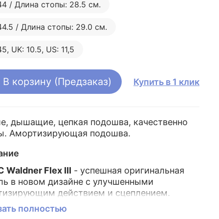
44 / Длина стопы: 28.5 см.
44.5 / Длина стопы: 29.0 см.
5, UK: 10.5, US: 11,5
В корзину (Предзаказ)
Купить в 1 клик
е, дышащие, цепкая подошва, качественно
ы. Амортизирующая подошва.
ание
 Waldner Flex III
- успешная оригинальная
ль в новом дизайне с улучшенными
тизирующим действием и сцеплением.
льная качественно пошитая конструкция
зать полностью
скользящая подошва обеспечивают отличное