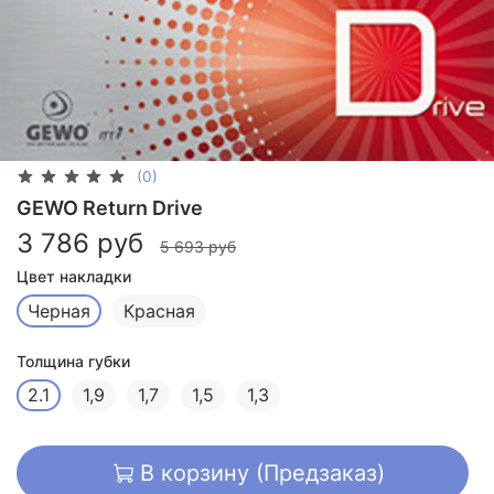
(0)
GEWO Return Drive
3 786 руб
5 693 руб
Цвет накладки
Черная
Красная
Толщина губки
2.1
1,9
1,7
1,5
1,3
В корзину (Предзаказ)