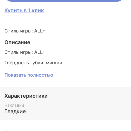
Купить в 1 клик
Стиль игры: ALL+
Описание
Стиль игры: ALL+
Твёрдость губки: мягкая
Скорость: 85
Показать полностью
Вращение: 96
Контроль: 96
Характеристики
Это универсальная накладка с высокой степенью
Накладки
эластичности. Игроки, которые предпочитают
Гладкие
играть вращениями без потери контроля по
достоинству оценят данные накладку. Липкая и
очень упругая поверхность позволяет отлично