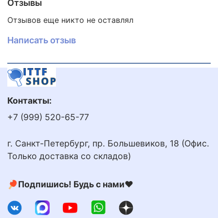
Отзывы
вращать и подрезать, а упругая мягкая губка
обеспечивает превосходное ощущение мяча,
Отзывов еще никто не оставлял
также конёк этой резины - блоки. Резина подойдёт
как защитникам в толщине от 1,3 до 1,7 так и
Написать отзыв
нападающим, начиная с толщины 1,9.
Контакты:
+7 (999) 520-65-77
г. Санкт-Петербург, пр. Большевиков, 18 (Офис.
Только доставка со складов)
🏓Подпишись! Будь с нами❤️