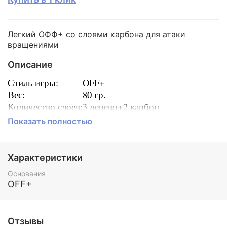
Легкий ОФФ+ со слоями карбона для атаки
вращениями
Описание
Стиль игры:
OFF+
Вес:
80 гр.
Количество слоев:
3 дерево+2 карбон
Толщина лопасти:
9,8 мм
Показать полностью
Размер лопасти:
156 x 153 мм
Параметры от производителя:
Скорость:
99
Характеристики
Контроль:
84
Основания
OFF+
Отзывы