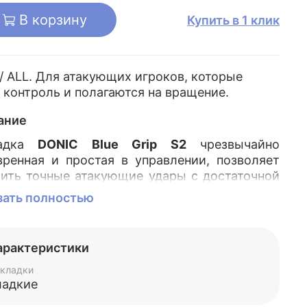
В корзину
Купить в 1 клик
/ ALL. Для атакующих игроков, которые
 контроль и полагаются на вращение.
ание
ладка
DONIC Blue Grip S2
чрезвычайно
вренная и простая в управлении, позволяет
сить точные атакующие удары с достаточной
остью.
DONIC Blue Grip S2
- сочетание двух
зать полностью
сических моделей: липкий верхний слой в
йском стиле и мощная губка с сильным
ектом катапульты. Сочетает в себе
арактеристики
ктеристики мягкой регулируемой губки
C Acuda S2
с цепкой резиной верхней
кладки
ладкие
рности, напоминайющей китайские накладки.
дает явное преимущество при подаче и