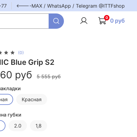
-77
<----MAX / WhatsApp / Telegram @ITTFshop
0
0 руб
(0)
IC Blue Grip S2
060 руб
5 555 руб
накладки
ная
Красная
на губки
2.0
1,8