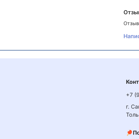
возвр
Отзы
Стил
Отзыв
Жест
Напи
Толщ
Скор
Вращ
Конт
Конт
+7 (
г. С
Толь
🏓По