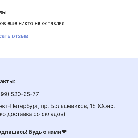
ате.
вы
ь игры
:
OFF- / ALL
ов еще никто не оставлял
кость губки
:
средняя
1,8 мм
сать отзыв
ина губки
:
2,0 мм
max
ость
108
ение
120
роль
94
акты:
999) 520-65-77
анкт-Петербург, пр. Большевиков, 18 (Офис.
ко доставка со складов)
дпишись! Будь с нами❤️