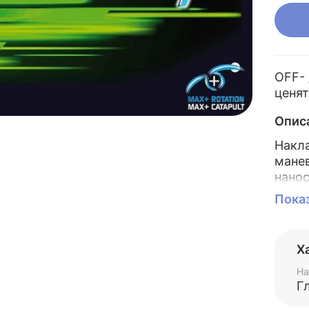
OFF- 
ценят
Опис
Нак
мане
нано
скор
Пока
клас
кита
эфф
Х
хара
DONI
На
Г
пове
Это 