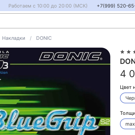
Работаем с 10:00 до 20:00 (МСК)
+7(999) 520-65
Накладки
DONIC
DON
4 
Цвет 
Чер
Толщи
max