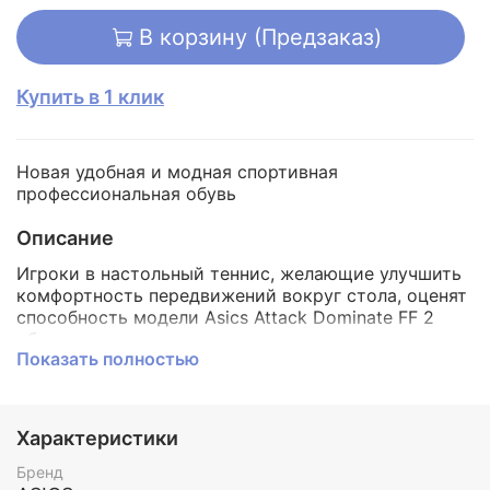
В корзину (Предзаказ)
Купить в 1 клик
Новая удобная и модная спортивная
профессиональная обувь
Описание
Игроки в настольный теннис, желающие улучшить
комфортность передвижений вокруг стола, оценят
способность модели Asics Attack Dominate FF 2
обеспечивать легкую амортизацию и
Показать полностью
гибкость.
Самая легкая обувь в линейке ASICS для
закрытых помещений, теннисные кроссовки Attack
Dominate FF 2, обеспечивают амортизацию и
гибкость, необходимые на протяжении всего
Характеристики
матча.
Обувь спроектирована так, чтобы
обеспечить повышенную устойчивость благодаря
Бренд