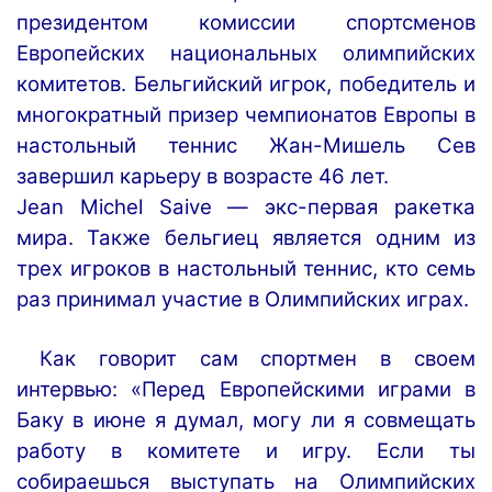
президентом
комиссии
спортсменов
Европейских
национальных
олимпийских
комитетов
.
Бельгийский
игрок
,
победитель
и
многократный
призер
чемпионатов
Европы
в
настольный
теннис
Жан
-
Мишель
Сев
завершил
карьеру
в
возрасте
46
лет
.
Jean
Michel
Saive
—
экс
-
первая
ракетка
мира
.
Также
бельгиец
является
одним
из
трех
игроков
в
настольный
теннис
,
кто
семь
раз
принимал
участие
в
Олимпийских
играх
.
Как
говорит
сам
спортмен
в
своем
интервью
: «
Перед
Европейскими
играми
в
Баку
в
июне
я
думал
,
могу
ли
я
совмещать
работу
в
комитете
и
игру
.
Если
ты
собираешься
выступать
на
Олимпийских