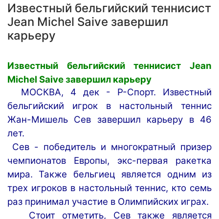
Известный бельгийский теннисист
Jean Michel Saive завершил
карьеру
Известный
бельгийский
теннисист
Jean
Michel
Saive
завершил
карьеру
МОСКВА
,
4
дек
-
Р
-
Спорт
.
Известный
бельгийский
игрок
в
настольный
теннис
Жан
-
Мишель
Сев
завершил
карьеру
в
46
лет
.
Сев
-
победитель
и
многократный
призер
чемпионатов
Европы
,
экс
-
первая
ракетка
мира
.
Также
бельгиец
является
одним
из
трех
игроков
в
настольный
теннис
,
кто
семь
раз
принимал
участие
в
Олимпийских
играх
.
Стоит
отметить
,
Сев
также
является