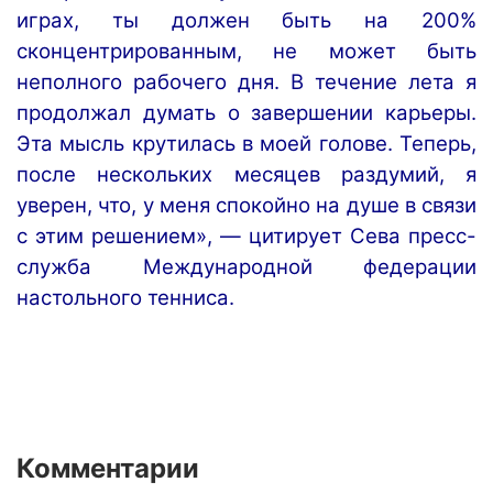
играх
,
ты
должен
быть
на
200
%
сконцентрированным
,
не
может
быть
неполного
рабочего
дня
.
В
течение
лета
я
продолжал
думать
о
завершении
карьеры
.
Эта
мысль
крутилась
в
моей
голове
.
Теперь
,
после
нескольких
месяцев
раздумий
,
я
уверен
,
что
,
у
меня
спокойно
на
душе
в
связи
с
этим
решением
», —
цитирует
Сева
пресс
-
служба
Международной
федерации
настольного
тенниса
.
Комментарии