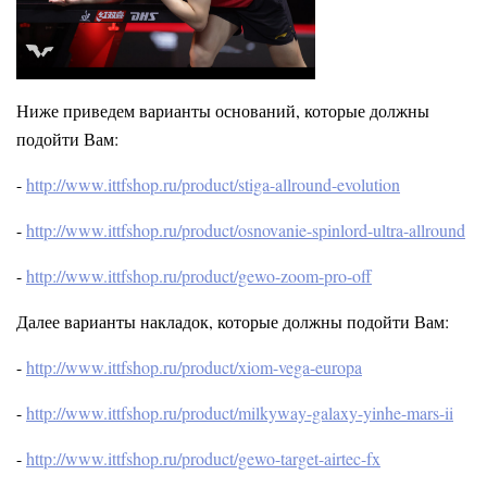
Ниже приведем варианты оснований, которые должны
подойти Вам:
-
http://www.ittfshop.ru/product/stiga-allround-evolution
-
http://www.ittfshop.ru/product/osnovanie-spinlord-ultra-allround
-
http://www.ittfshop.ru/product/gewo-zoom-pro-off
Далее варианты накладок, которые должны подойти Вам:
-
http://www.ittfshop.ru/product/xiom-vega-europa
-
http://www.ittfshop.ru/product/milkyway-galaxy-yinhe-mars-ii
-
http://www.ittfshop.ru/product/gewo-target-airtec-fx